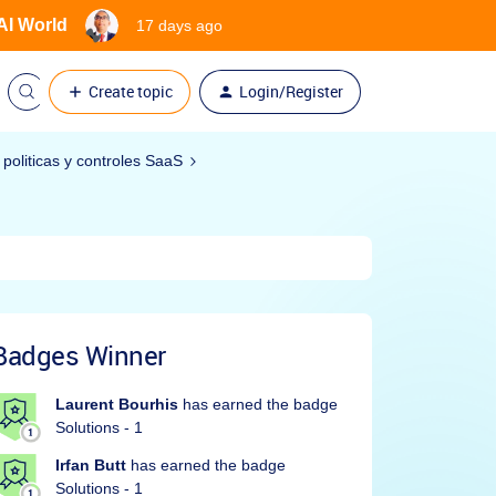
 AI World
17 days ago
Create topic
Login/Register
politicas y controles SaaS
Badges Winner
Laurent Bourhis
has earned the badge
Solutions - 1
Irfan Butt
has earned the badge
Solutions - 1