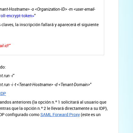
enant-Hostname> -o <Organization-ID> -m <user-email-
roll-encrypt-token>
”
claves, la inscripción fallará y aparecerá el siguiente
il id!”
ndo:
t.run -i”
”
nt.run -i -t <Tenant-Hostname> -d <Tenant-Domain>
 IDP
ndos anteriores (la opción n.º 1 solicitará al usuario que
ntras que la opción n.º 2 le llevará directamente a su IDP),
 IDP configurado como
SAML Forward Proxy
(este es un