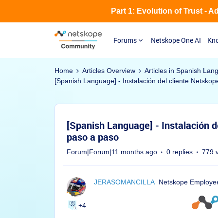
Part 1: Evolution of Trust - 
Forums
Netskope One AI
Kno
Home
Articles Overview
Articles in Spanish Lan
[Spanish Language] - Instalación del cliente Netsko
[Spanish Language] - Instalación d
paso a paso
Forum|Forum|11 months ago
0 replies
779 
JERASOMANCILLA
Netskope Employe
+4