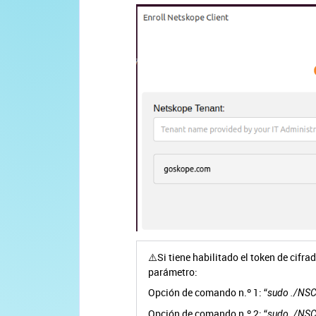
⚠️Si tiene habilitado el token de cifra
parámetro:
Opción de comando n.º 1: “
sudo ./NSCl
Opción de comando n.º 2: “
sudo ./NSCl