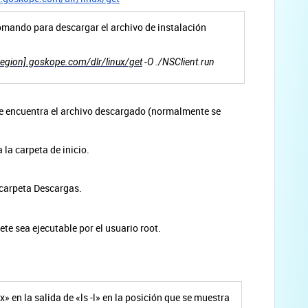
comando para descargar el archivo de instalación
region].goskope.com/dlr/linux/get
-O ./NSClient.run
 se encuentra el archivo descargado (normalmente se
la carpeta de inicio.
 carpeta Descargas.
ete sea ejecutable por el usuario root.
 «x» en la salida de «ls -l» en la posición que se muestra