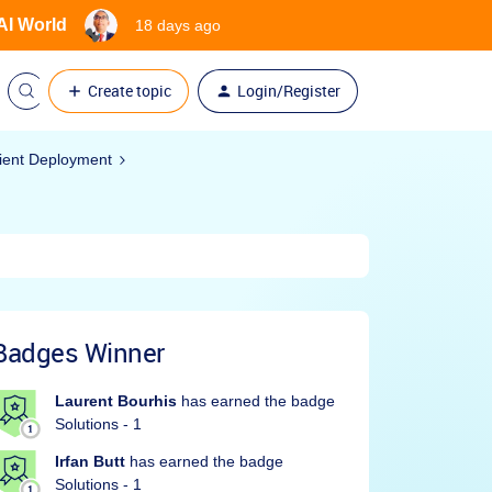
 AI World
18 days ago
Create topic
Login/Register
ient Deployment
Badges Winner
Laurent Bourhis
has earned the badge
Solutions - 1
Irfan Butt
has earned the badge
Solutions - 1