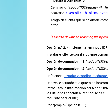
muestra a continuación:
Command:
“
sudo ./NSClient.run -H <T
-a <enroll-auth-token> -e <en
address>
Tenga en cuenta que si no añade estas 
error:
“Failed to download branding file by ema
Opción n.º 2:
- Implementar en modo IDP
Instalar el cliente con el siguiente coma
Opción de comando n.º 1:
“
sudo ./NSClien
Opción de comando n.º 2:
“
sudo ./NSClie
Referencia:
Instalar y enrollar mediante
Una vez ejecutado cualquiera de los coma
introduzca la información del tenant, mie
los usuarios deberán autenticarse en el
requisito para el IDP).
Por ejemplo (Opción n.º 1):