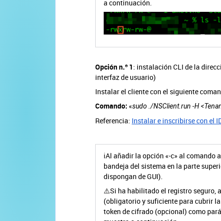
a continuación.
Opción n.º 1
: instalación CLI de la direc
interfaz de usuario)
Instalar el cliente con el siguiente coma
Comando:
«
sudo ./NSClient.run -H <Tena
Referencia:
Instalar e inscribirse con el 
ℹ️Al añadir la opción «-c» al comando a
bandeja del sistema en la parte super
dispongan de GUI).
⚠️Si ha habilitado el registro seguro,
(obligatorio y suficiente para cubrir l
token de cifrado (opcional) como pará