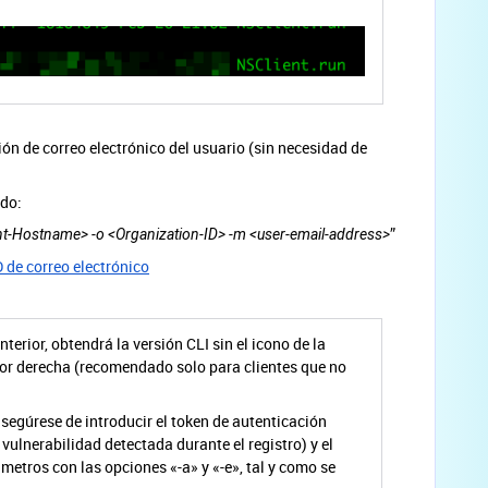
ción de correo electrónico del usuario (sin necesidad de
ndo:
”
nt-Hostname> -o <Organization-ID> -m <user-email-address>
ID de correo electrónico
nterior, obtendrá la versión CLI sin el icono de la
ior derecha (recomendado solo para clientes que no
 asegúrese de introducir el token de autenticación
a vulnerabilidad detectada durante el registro) y el
metros con las opciones «-a» y «-e», tal y como se