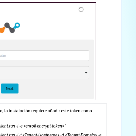
do, la instalación requiere añadir este token como
ient.run -i -e <enroll-encrypt-token>”
ient.run -i -t <Tenant-Hostname> -d <Tenant-Domain> -e