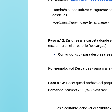
ℹ️También puede utilizar el siguiente 
desde la CLI.
wget
https://download-<tenantname>[.
Paso n.º 2
: Dirigirse a la carpeta donde
encuentra en el directorio Descargas).
Comando:
«cd» para desplazarse a 
Por ejemplo: «cd Descargas» para ir a la
Paso n.º 3
: Hacer que el archivo del paqu
Comando
:
"
"
chmod 766 ./NSClient.run
ℹ️Si es ejecutable, debe ver el atributo