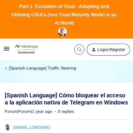
Part 1: Evolution of Trust - Adapting and
Utilising CISA’s Zero Trust Maturity Model in an
AI World
Login/Register
[Spanish Language] Traffic Steering
[Spanish Language] Cómo bloquear el acceso
a la aplicación nativa de Telegram en Windows
Forum|Forum|1 year ago
0 replies
DANIEL LONDONO