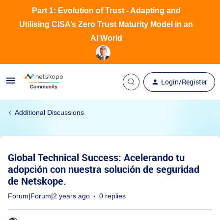
Part 1: Evolution of Trust - Adapting and
Utilising CISA’s Zero Trust Maturity Model in an
AI World
Login/Register
Additional Discussions
Global Technical Success: Acelerando tu
adopción con nuestra solución de seguridad
de Netskope.
Forum|Forum|2 years ago
0 replies