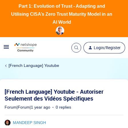
Part 1: Evolution of Trust - Adapting and
Utilising CISA’s Zero Trust Maturity Model in an
AI World
Login/Register
[French Language] Youtube
[French Language] Youtube - Autoriser
Seulement des Vidéos Spécifiques
Forum|Forum|1 year ago
0 replies
MANDEEP SINGH