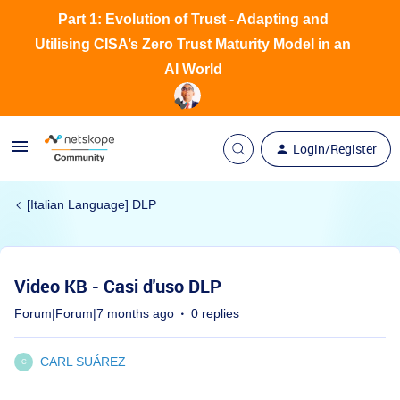
Part 1: Evolution of Trust - Adapting and
Utilising CISA’s Zero Trust Maturity Model in an
AI World
Login/Register
[Italian Language] DLP
Video KB - Casi d'uso DLP
Forum|Forum|7 months ago
0 replies
CARL SUÁREZ
C