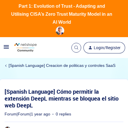
Part 1: Evolution of Trust - Adapting and
Utilising CISA’s Zero Trust Maturity Model in an
AI World
Login/Register
[Spanish Language] Creacion de politicas y controles SaaS
[Spanish Language] Cómo permitir la
extensión DeepL mientras se bloquea el sitio
web DeepL
Forum|Forum|1 year ago
0 replies