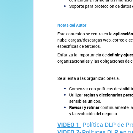
Soporte para protección de datos
Notas del Autor
Este contenido se centra en la
aplicación
nube, cargas/descargas web, correo elect
específicas de terceros.
Enfatiza la importancia de
definir y ajus
organizacionales y las obligaciones de 
Se alienta a las organizaciones a:
Comenzar con políticas de
visibil
Utilizar
reglas y diccionarios per
sensibles únicos.
Revisar y refinar
continuamente las
y la evolución del negocio.
VIDEO 1
-Política DLP de P
VIDEO 2-
Políticas DLP en t