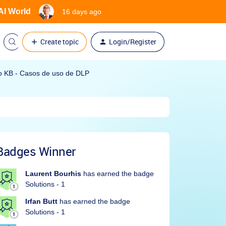
 AI World
16 days ago
Create topic
Login/Register
o KB - Casos de uso de DLP
Badges Winner
Laurent Bourhis
has earned the badge
Solutions - 1
Irfan Butt
has earned the badge
Solutions - 1