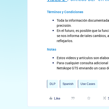
Términos y Condiciones
Toda la información documentada s
precisión.
En el futuro, es posible que la fun
se nos informa de tales cambios,
reflejarlos.
Notas
Estos videos y artículos son elab
Para cualquier consulta adicional 
Netskope GTS enviando un caso de
DLP
Spanish
Use Cases
Like