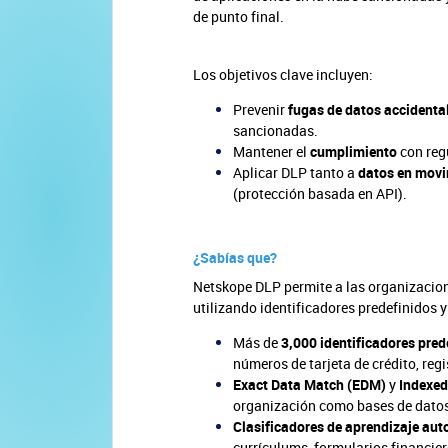
de punto final.
Los objetivos clave incluyen:
Prevenir
fugas de datos accidental
sancionadas.
Mantener el
cumplimiento
con reg
Aplicar DLP tanto a
datos en mov
(protección basada en API).
¿Sabías que?
Netskope DLP permite a las organizacio
utilizando identificadores predefinidos 
Más de
3,000 identificadores pred
números de tarjeta de crédito, reg
Exact Data Match (EDM)
y
Indexed
organización como bases de datos i
Clasificadores de aprendizaje au
currículums, formularios financier