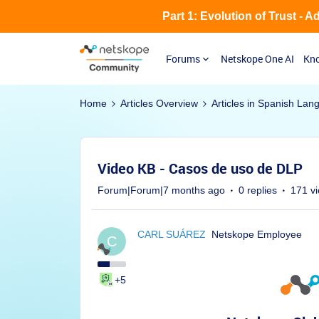
Part 1: Evolution of Trust - 
Forums
Netskope One AI
Kno
Home
Articles Overview
Articles in Spanish Lan
Video KB - Casos de uso de DLP
Forum|Forum|7 months ago
0 replies
171 v
CARL SUÁREZ
Netskope Employee
C
+5