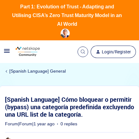
Part 1: Evolution of Trust - Adapting and
Utilising CISA’s Zero Trust Maturity Model in an
AI World
Login/Register
[Spanish Language] General
[Spanish Language] Cómo bloquear o permitir
(bypass) una categoría predefinida excluyendo
una URL list de la categoría.
Forum|Forum|1 year ago
0 replies