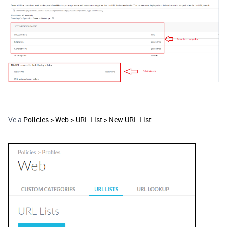
Ve a
Policies > Web > URL List > New URL List