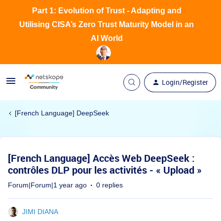
Part 1: Evolution of Trust - Adapting and
Utilising CISA’s Zero Trust Maturity Model in an
AI World
Login/Register
[French Language] DeepSeek
[French Language] Accès Web DeepSeek :
contrôles DLP pour les activités - « Upload »
Forum|Forum|1 year ago
0 replies
JIMI DIANA